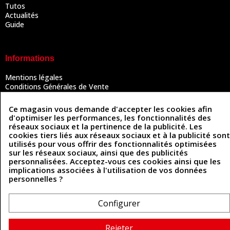
Tutos
Actualités
Guide
Informations
Mentions légales
Conditions Générales de Vente
Politique de confidentialité
Politique des cookies
Ce magasin vous demande d'accepter les cookies afin
Contactez-nous
d'optimiser les performances, les fonctionnalités des
réseaux sociaux et la pertinence de la publicité. Les
cookies tiers liés aux réseaux sociaux et à la publicité sont
utilisés pour vous offrir des fonctionnalités optimisées
Coordonnées
sur les réseaux sociaux, ainsi que des publicités
personnalisées. Acceptez-vous ces cookies ainsi que les
493 Chemin de Catougnac
implications associées à l'utilisation de vos données
05 63 34 51 88
81300 Graulhet
personnelles ?
contact@cuirenstock.com
Configurer
Cuirenstock © 2026 - Une création Quatrys 💙
Rejeter