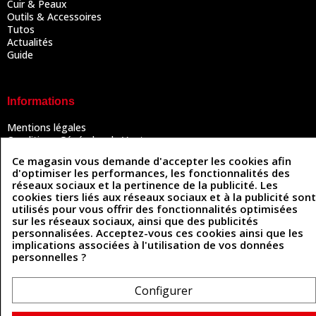
Cuir & Peaux
Outils & Accessoires
Tutos
Actualités
Guide
Informations
Mentions légales
Conditions Générales de Vente
Politique de confidentialité
Ce magasin vous demande d'accepter les cookies afin
Politique des cookies
d'optimiser les performances, les fonctionnalités des
Contactez-nous
réseaux sociaux et la pertinence de la publicité. Les
cookies tiers liés aux réseaux sociaux et à la publicité sont
utilisés pour vous offrir des fonctionnalités optimisées
sur les réseaux sociaux, ainsi que des publicités
Coordonnées
personnalisées. Acceptez-vous ces cookies ainsi que les
implications associées à l'utilisation de vos données
493 Chemin de Catougnac
05 63 34 51 88
personnelles ?
81300 Graulhet
contact@cuirenstock.com
Configurer