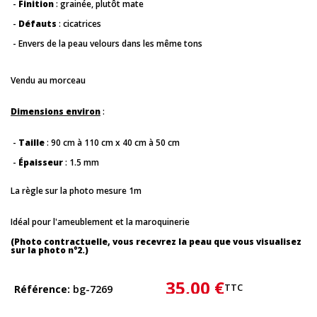
-
Finition
: grainée, plutôt mate
-
Défauts
: cicatrices
- Envers de la peau velours dans les même tons
Vendu au morceau
Dimensions environ
:
-
Taille
: 90 cm à 110 cm x 40 cm à 50 cm
-
Épaisseur
: 1.5 mm
La règle sur la photo mesure 1m
Idéal pour l'ameublement et la maroquinerie
(Photo contractuelle, vous recevrez la peau que vous visualisez
sur la photo n°2.)
35,00 €
TTC
Référence
bg-7269