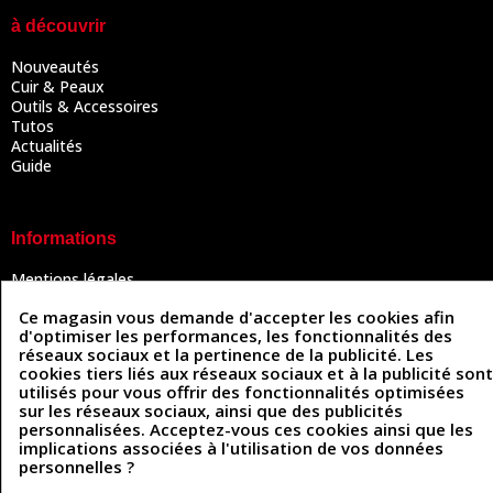
à découvrir
Nouveautés
Cuir & Peaux
Outils & Accessoires
Tutos
Actualités
Guide
Informations
Mentions légales
Conditions Générales de Vente
Ce magasin vous demande d'accepter les cookies afin
Politique de confidentialité
d'optimiser les performances, les fonctionnalités des
Politique des cookies
réseaux sociaux et la pertinence de la publicité. Les
Contactez-nous
cookies tiers liés aux réseaux sociaux et à la publicité sont
utilisés pour vous offrir des fonctionnalités optimisées
sur les réseaux sociaux, ainsi que des publicités
personnalisées. Acceptez-vous ces cookies ainsi que les
Coordonnées
implications associées à l'utilisation de vos données
personnelles ?
493 Chemin de Catougnac
05 63 34 51 88
81300 Graulhet