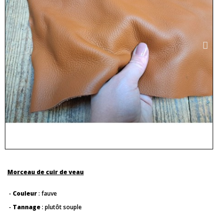
Morceau de cuir de veau
-
Couleur
: fauve
-
Tannage
: plutôt souple