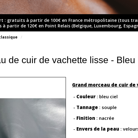
rt : gratuits à partir de 100€ en France métropolitaine (tous tr
ts à partir de 120€ en Point Relais (Belgique, Luxembourg, Espag
classique
 de cuir de vachette lisse - Bleu
Grand morceau de cuir de
-
Couleur
: bleu ciel
-
Tannage
: souple
-
Finition
: nacrée
-
Envers de la peau
: velou