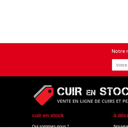
Notre n
cuir en stock
à déc
Qui sommes nous ?
Nouvea