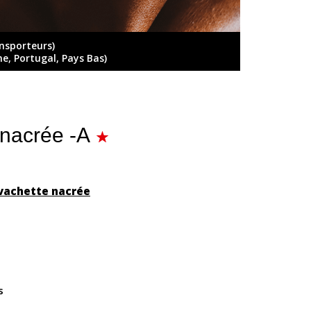
ansporteurs)
ne, Portugal, Pays Bas)
 nacrée -A
 vachette nacrée
rs