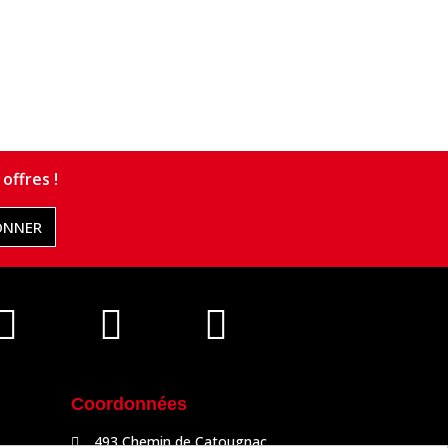
offres !
ONNER
Coordonnées
493 Chemin de Catougnac