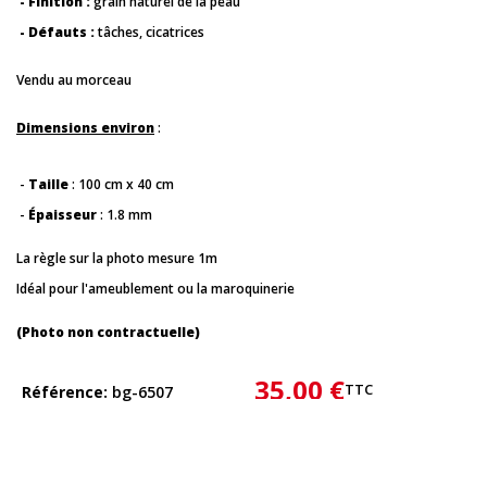
- Finition :
grain naturel de la peau
- Défauts :
tâches, cicatrices
Vendu au morceau
Dimensions environ
:
-
Taille
: 100 cm x 40 cm
-
Épaisseur
: 1.8 mm
La règle sur la photo mesure 1m
Idéal pour l'ameublement ou la maroquinerie
(Photo non contractuelle)
35,00 €
TTC
Référence
bg-6507