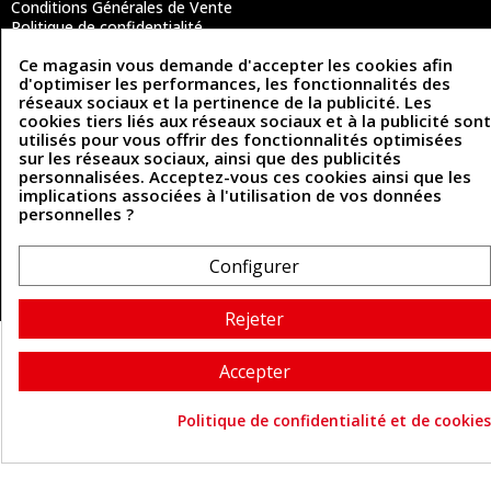
Conditions Générales de Vente
Politique de confidentialité
Politique des cookies
Ce magasin vous demande d'accepter les cookies afin
Contactez-nous
d'optimiser les performances, les fonctionnalités des
réseaux sociaux et la pertinence de la publicité. Les
cookies tiers liés aux réseaux sociaux et à la publicité sont
utilisés pour vous offrir des fonctionnalités optimisées
Coordonnées
sur les réseaux sociaux, ainsi que des publicités
personnalisées. Acceptez-vous ces cookies ainsi que les
493 Chemin de Catougnac
05 63 34 51 88
implications associées à l'utilisation de vos données
81300 Graulhet
personnelles ?
contact@cuirenstock.com
Configurer
Cuirenstock © 2026 - Une création Quatrys 💙
Rejeter
Accepter
Politique de confidentialité et de cookies
Consentement aux cookie