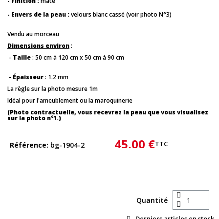
- Finition :
mate
- Envers de la peau :
velours blanc cassé (voir photo N°3)
Vendu au morceau
Dimensions environ
:
-
Taille
: 50 cm à 120 cm x 50 cm à 90 cm
-
Épaisseur
: 1.2 mm
La règle sur la photo mesure 1m
Idéal pour l'ameublement ou la maroquinerie
(Photo contractuelle, vous recevrez la peau que vous visualisez
sur la photo n°1.)
45,00 €
TTC
Référence
bg-1904-2
Quantité
Derniers articles en stock