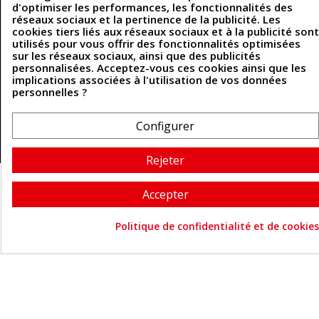
d'optimiser les performances, les fonctionnalités des
réseaux sociaux et la pertinence de la publicité. Les
cookies tiers liés aux réseaux sociaux et à la publicité sont
utilisés pour vous offrir des fonctionnalités optimisées
Coordonnées
sur les réseaux sociaux, ainsi que des publicités
personnalisées. Acceptez-vous ces cookies ainsi que les
493 Chemin de Catougnac
05 63 34 51 88
implications associées à l'utilisation de vos données
81300 Graulhet
personnelles ?
contact@cuirenstock.com
Configurer
Cuirenstock © 2026 - Une création Quatrys 💙
Rejeter
Accepter
Politique de confidentialité et de cookies
Consentement aux cookie