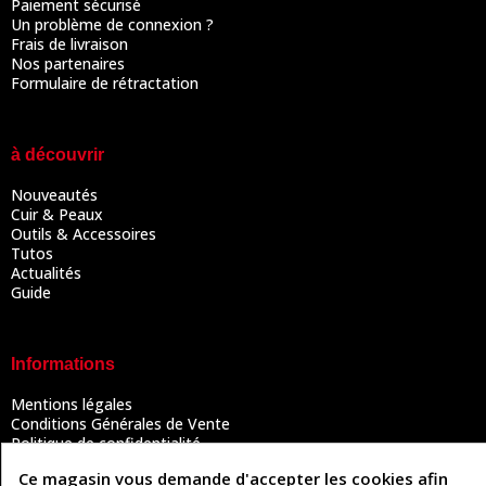
Paiement sécurisé
Un problème de connexion ?
Frais de livraison
Nos partenaires
Formulaire de rétractation
à découvrir
Nouveautés
Cuir & Peaux
Outils & Accessoires
Tutos
Actualités
Guide
Informations
Mentions légales
Conditions Générales de Vente
Politique de confidentialité
Politique des cookies
Ce magasin vous demande d'accepter les cookies afin
Contactez-nous