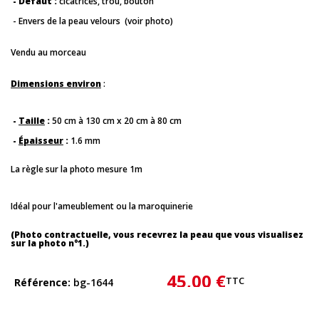
- Défaut :
cicatrices, trou, bouton
- Envers de la peau velours (voir photo)
Vendu au morceau
Dimensions environ
:
-
Taille
:
50 cm à 130 cm x 20 cm à 80 cm
-
Épaisseur
:
1.6 mm
La règle sur la photo mesure 1m
Idéal pour l'ameublement ou la maroquinerie
(Photo contractuelle, vous recevrez la peau que vous visualisez
sur la photo n°1.)
45,00 €
TTC
Référence
bg-1644