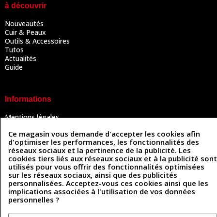
à découvrir
Nouveautés
Cuir & Peaux
Outils & Accessoires
Tutos
Actualités
Guide
Informations
Mentions légales
Conditions Générales de Vente
Ce magasin vous demande d'accepter les cookies afin
Politique de confidentialité
d'optimiser les performances, les fonctionnalités des
Politique des cookies
réseaux sociaux et la pertinence de la publicité. Les
Contactez-nous
cookies tiers liés aux réseaux sociaux et à la publicité sont
utilisés pour vous offrir des fonctionnalités optimisées
sur les réseaux sociaux, ainsi que des publicités
personnalisées. Acceptez-vous ces cookies ainsi que les
Coordonnées
implications associées à l'utilisation de vos données
personnelles ?
493 Chemin de Catougnac
05 63 34 51 88
81300 Graulhet