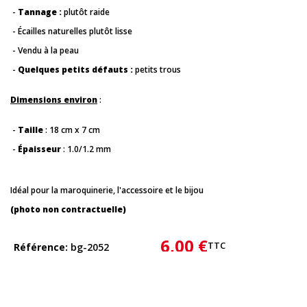
-
Tannage :
plutôt raide
- Écailles naturelles plutôt lisse
- Vendu à la peau
-
Quelques petits défauts :
petits trous
Dimensions environ
:
-
Taille
: 18 cm x 7 cm
-
Épaisseur
: 1.0/1.2 mm
Idéal pour la maroquinerie, l'accessoire et le bijou
(photo non contractuelle)
6,00 €
TTC
Référence
bg-2052