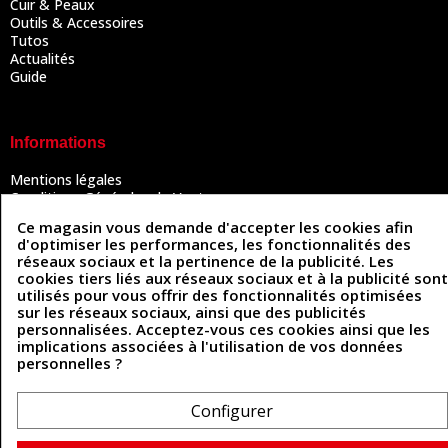
Cuir & Peaux
Outils & Accessoires
Tutos
Actualités
Guide
Informations
Mentions légales
Conditions Générales de Vente
Politique de confidentialité
Ce magasin vous demande d'accepter les cookies afin
Politique des cookies
d'optimiser les performances, les fonctionnalités des
Contactez-nous
réseaux sociaux et la pertinence de la publicité. Les
cookies tiers liés aux réseaux sociaux et à la publicité sont
utilisés pour vous offrir des fonctionnalités optimisées
sur les réseaux sociaux, ainsi que des publicités
Coordonnées
personnalisées. Acceptez-vous ces cookies ainsi que les
implications associées à l'utilisation de vos données
493 Chemin de Catougnac
05 63 34 51 88
personnelles ?
81300 Graulhet
contact@cuirenstock.com
Configurer