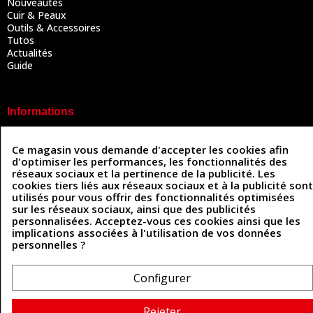
Nouveautés
Cuir & Peaux
Outils & Accessoires
Tutos
Actualités
Guide
Informations
Mentions légales
Ce magasin vous demande d'accepter les cookies afin
Conditions Générales de Vente
d'optimiser les performances, les fonctionnalités des
Politique de confidentialité
réseaux sociaux et la pertinence de la publicité. Les
Politique des cookies
cookies tiers liés aux réseaux sociaux et à la publicité sont
Contactez-nous
utilisés pour vous offrir des fonctionnalités optimisées
sur les réseaux sociaux, ainsi que des publicités
personnalisées. Acceptez-vous ces cookies ainsi que les
implications associées à l'utilisation de vos données
Coordonnées
personnelles ?
493 Chemin de Catougnac
05 63 34 51 88
81300 Graulhet
Configurer
contact@cuirenstock.com
Rejeter