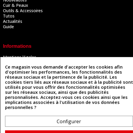
Cuir & Peaux
Outils & Accessoires
Tutos
Actualités
Guide
Informations
Mentions légales
Conditions Générales de Vente
Ce magasin vous demande d'accepter les cookies afin
Politique de confidentialité
d'optimiser les performances, les fonctionnalités des
Politique des cookies
réseaux sociaux et la pertinence de la publicité. Les
Contactez-nous
cookies tiers liés aux réseaux sociaux et à la publicité sont
utilisés pour vous offrir des fonctionnalités optimisées
sur les réseaux sociaux, ainsi que des publicités
personnalisées. Acceptez-vous ces cookies ainsi que les
Coordonnées
implications associées à l'utilisation de vos données
personnelles ?
493 Chemin de Catougnac
05 63 34 51 88
81300 Graulhet
contact@cuirenstock.com
Configurer