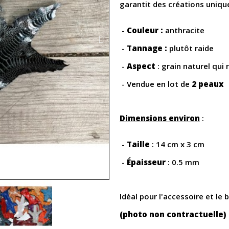
garantit des créations uniqu
-
Couleur :
anthracite
-
Tannage :
plutôt raide
-
Aspect
: grain naturel qui 
- Vendue en lot de
2 peaux
Dimensions environ
:
-
Taille
: 14 cm x 3 cm
-
Épaisseur
: 0.5 mm
Idéal pour l'accessoire et le b
(photo non contractuelle)