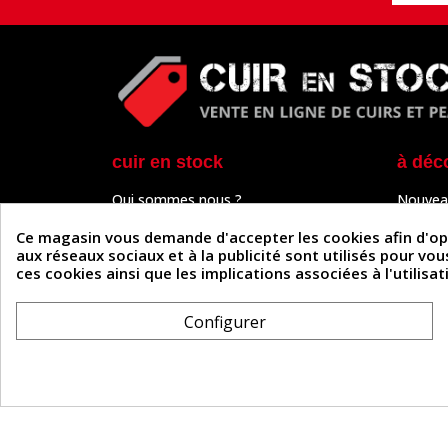
cuir en stock
à déc
Qui sommes nous ?
Nouvea
Programme de fidélité
Cuir & 
Paiement sécurisé
Outils 
Ce magasin vous demande d'accepter les cookies afin d'optim
Un problème de connexion ?
Tutos
aux réseaux sociaux et à la publicité sont utilisés pour vo
Frais de livraison
Actuali
ces cookies ainsi que les implications associées à l'utilis
Nos partenaires
Guide
Formulaire de rétractation
Configurer