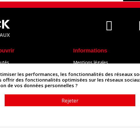
ouvrir
Informations
utés
Mentions légales
Peaux
Conditions Générales de Vente
& Accessoires
Politique de confidentialité
iser les performances, les fonctionnalités des réseaux sociau
Politique des cookies
us offrir des fonctionnalités optimisées sur les réseaux socia
tés
Contactez-nous
ation de vos données personnelles ?
Rejeter