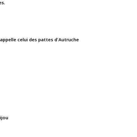
es.
rappelle celui des pattes d'Autruche
ijou