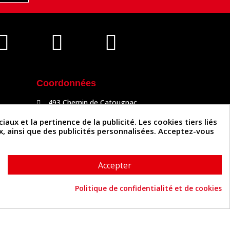
Coordonnées
493 Chemin de Catougnac
81300 Graulhet
05 63 34 51 88
x et la pertinence de la publicité. Les cookies tiers liés
contact@cuirenstock.com
ux, ainsi que des publicités personnalisées. Acceptez-vous
Accepter
Politique de confidentialité et de cookies
Cuirenstock © 2026 - Une création Quatrys 💙
Consentement aux cookies