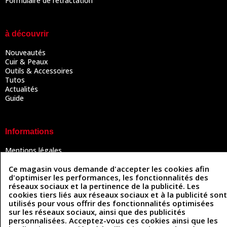
Formulaire de rétractation
à découvrir
Nouveautés
Cuir & Peaux
Outils & Accessoires
Tutos
Actualités
Guide
Informations
Mentions légales
Conditions Générales de Vente
Politique de confidentialité
Ce magasin vous demande d'accepter les cookies afin
d'optimiser les performances, les fonctionnalités des
Politique des cookies
réseaux sociaux et la pertinence de la publicité. Les
Contactez-nous
cookies tiers liés aux réseaux sociaux et à la publicité sont
utilisés pour vous offrir des fonctionnalités optimisées
sur les réseaux sociaux, ainsi que des publicités
personnalisées. Acceptez-vous ces cookies ainsi que les
Coordonnées