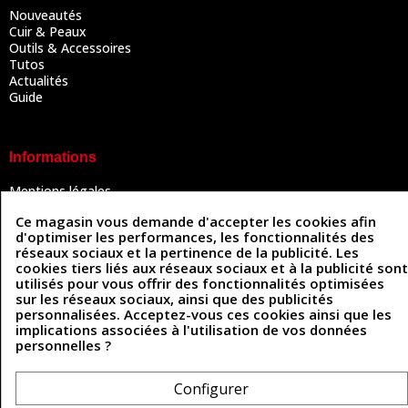
Nouveautés
Cuir & Peaux
Outils & Accessoires
Tutos
Actualités
Guide
Informations
Mentions légales
Conditions Générales de Vente
Ce magasin vous demande d'accepter les cookies afin
Politique de confidentialité
d'optimiser les performances, les fonctionnalités des
Politique des cookies
réseaux sociaux et la pertinence de la publicité. Les
Contactez-nous
cookies tiers liés aux réseaux sociaux et à la publicité sont
utilisés pour vous offrir des fonctionnalités optimisées
sur les réseaux sociaux, ainsi que des publicités
personnalisées. Acceptez-vous ces cookies ainsi que les
Coordonnées
implications associées à l'utilisation de vos données
personnelles ?
493 Chemin de Catougnac
05 63 34 51 88
81300 Graulhet
contact@cuirenstock.com
Configurer