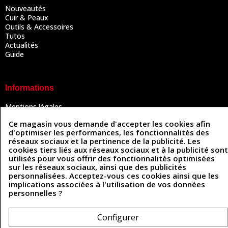
Nouveautés
Cuir & Peaux
Outils & Accessoires
Tutos
Actualités
Guide
Informations
Mentions légales
Conditions Générales de Vente
Ce magasin vous demande d'accepter les cookies afin
Politique de confidentialité
d'optimiser les performances, les fonctionnalités des
Politique des cookies
réseaux sociaux et la pertinence de la publicité. Les
Contactez-nous
cookies tiers liés aux réseaux sociaux et à la publicité sont
utilisés pour vous offrir des fonctionnalités optimisées
sur les réseaux sociaux, ainsi que des publicités
personnalisées. Acceptez-vous ces cookies ainsi que les
Coordonnées
implications associées à l'utilisation de vos données
personnelles ?
493 Chemin de Catougnac
05 63 34 51 88
81300 Graulhet
contact@cuirenstock.com
Configurer