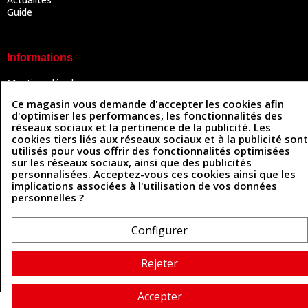
Guide
Informations
Mentions légales
Conditions Générales de Vente
Ce magasin vous demande d'accepter les cookies afin
Politique de confidentialité
d'optimiser les performances, les fonctionnalités des
Politique des cookies
réseaux sociaux et la pertinence de la publicité. Les
Contactez-nous
cookies tiers liés aux réseaux sociaux et à la publicité sont
utilisés pour vous offrir des fonctionnalités optimisées
sur les réseaux sociaux, ainsi que des publicités
personnalisées. Acceptez-vous ces cookies ainsi que les
Coordonnées
implications associées à l'utilisation de vos données
personnelles ?
493 Chemin de Catougnac
05 63 34 51 88
81300 Graulhet
contact@cuirenstock.com
Configurer
Rejeter
Cuirenstock © 2026 - Une création Quatrys 💙
Accepter