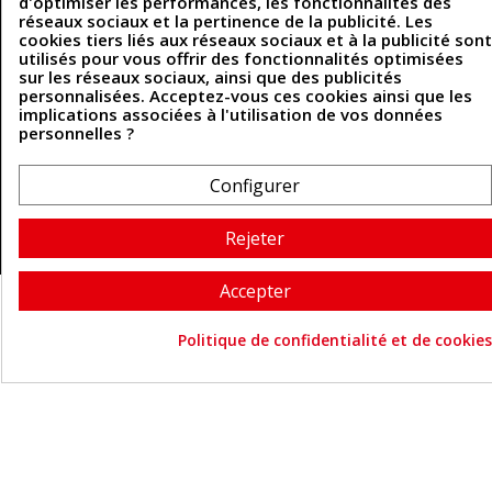
d'optimiser les performances, les fonctionnalités des
Contactez-nous
réseaux sociaux et la pertinence de la publicité. Les
cookies tiers liés aux réseaux sociaux et à la publicité sont
utilisés pour vous offrir des fonctionnalités optimisées
sur les réseaux sociaux, ainsi que des publicités
Coordonnées
personnalisées. Acceptez-vous ces cookies ainsi que les
implications associées à l'utilisation de vos données
493 Chemin de Catougnac
personnelles ?
05 63 34 51 88
81300 Graulhet
contact@cuirenstock.com
Configurer
Rejeter
Cuirenstock © 2026 - Une création Quatrys 💙
Accepter
Politique de confidentialité et de cookies
Consentement aux cookie