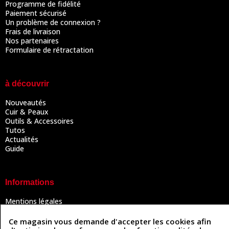
Programme de fidélité
Paiement sécurisé
Un problème de connexion ?
Frais de livraison
Nos partenaires
Formulaire de rétractation
à découvrir
Nouveautés
Cuir & Peaux
Outils & Accessoires
Tutos
Actualités
Guide
Informations
Mentions légales
Conditions Générales de Vente
Politique de confidentialité
Ce magasin vous demande d'accepter les cookies afin
Politique des cookies