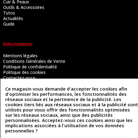
Cuir & Peaux
Outils & Accessoires
Tutos
Actualités
Guide
Informations
Mentions légales
Conditions Générales de Vente
Politique de confidentialité
Politique des cookies
Contactez-nous
Ce magasin vous demande d'accepter les cookies afin
d'optimiser les performances, les fonctionnalités des
Coordonnées
réseaux sociaux et la pertinence de la publicité. Les
cookies tiers liés aux réseaux sociaux et à la publicité sont
493 Chemin de Catougnac
utilisés pour vous offrir des fonctionnalités optimisées
05 63 34 51 88
81300 Graulhet
sur les réseaux sociaux, ainsi que des publicités
contact@cuirenstock.com
personnalisées. Acceptez-vous ces cookies ainsi que les
implications associées à l'utilisation de vos données
personnelles ?