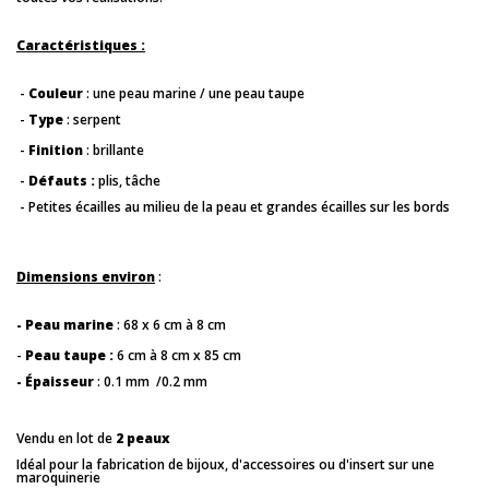
Caractéristiques :
-
Couleur
: une peau marine / une peau taupe
-
Type
: serpent
-
Finition
: brillante
-
Défauts :
plis, tâche
- Petites écailles au milieu de la peau et grandes écailles sur les bords
Dimensions environ
:
- Peau marine
: 68 x 6 cm à 8 cm
-
Peau taupe :
6 cm à 8 cm x 85 cm
- Épaisseur
: 0.1 mm /0.2 mm
Vendu en lot de
2 peaux
Idéal pour la fabrication de bijoux, d'accessoires ou d'insert sur une
maroquinerie