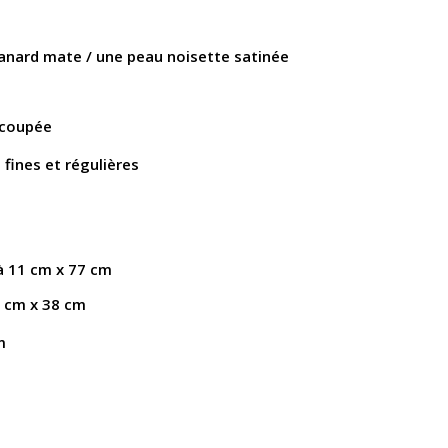
anard mate / une peau noisette satinée
 coupée
s fines et régulières
 à 11 cm x 77 cm
 cm x 38 cm
m