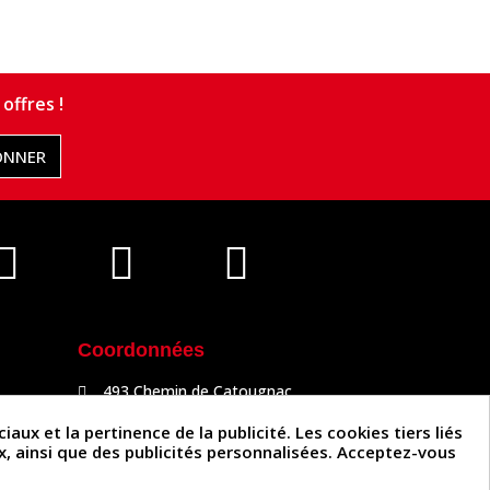
offres !
ONNER
Coordonnées
493 Chemin de Catougnac
81300 Graulhet
05 63 34 51 88
x et la pertinence de la publicité. Les cookies tiers liés
contact@cuirenstock.com
ux, ainsi que des publicités personnalisées. Acceptez-vous