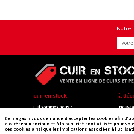
Notre n
cuir en stock
à déc
Qui sommes nous ?
Nouvea
Programme de fidélité
Cuir & 
Paiement sécurisé
Outils 
Ce magasin vous demande d'accepter les cookies afin d'optim
Un problème de connexion ?
Tutos
aux réseaux sociaux et à la publicité sont utilisés pour vo
Frais de livraison
Actuali
ces cookies ainsi que les implications associées à l'utilis
Nos partenaires
Guide