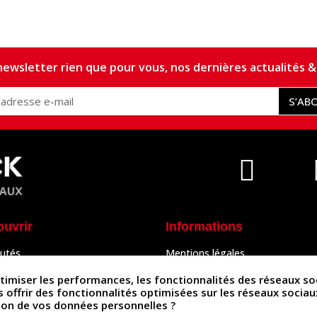
ewsletter rien que pour vous, nos dernières actualités & 
S’AB
ouvrir
Informations
utés
Mentions légales
Peaux
Conditions Générales de Vente
& Accessoires
Politique de confidentialité
iser les performances, les fonctionnalités des réseaux sociau
Politique des cookies
us offrir des fonctionnalités optimisées sur les réseaux socia
tés
Contactez-nous
ation de vos données personnelles ?