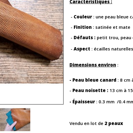
Caractéristiques :
-
Couleur
: une peau bleue c
-
Finition
: satinée et mate
-
Défauts :
petit trou, peau
-
Aspect
: écailles naturelle
Dimensions environ
:
- Peau bleue canard
: 8 cm
-
Peau noisette :
13 cm à 15
- Épaisseur
: 0.3 mm /0.4 m
Vendu en lot de
2 peaux