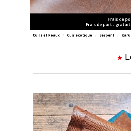
Frais de po
Frais de port : gratui
Cuirs et Peaux
Cuir exotique
Serpent
Karu
L