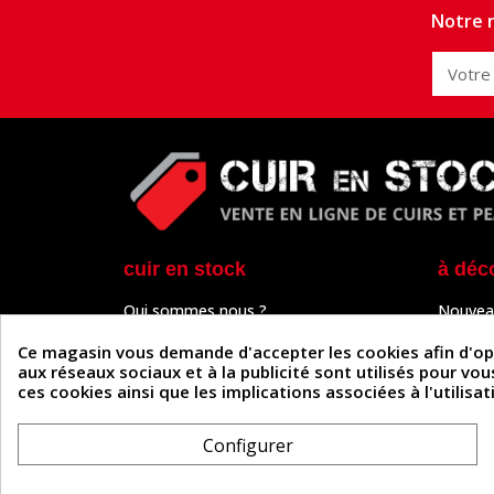
Notre n
cuir en stock
à déc
Qui sommes nous ?
Nouvea
Programme de fidélité
Cuir & 
Paiement sécurisé
Outils 
Ce magasin vous demande d'accepter les cookies afin d'optim
Un problème de connexion ?
Tutos
aux réseaux sociaux et à la publicité sont utilisés pour vo
Frais de livraison
Actuali
ces cookies ainsi que les implications associées à l'utilis
Nos partenaires
Guide
Formulaire de rétractation
Configurer