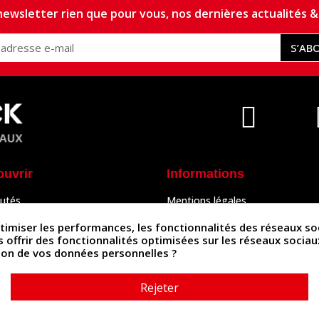
ewsletter rien que pour vous, nos dernières actualités & 
S’AB
ouvrir
Informations
utés
Mentions légales
Peaux
Conditions Générales de Vente
& Accessoires
Politique de confidentialité
iser les performances, les fonctionnalités des réseaux sociau
Politique des cookies
us offrir des fonctionnalités optimisées sur les réseaux socia
tés
Contactez-nous
ation de vos données personnelles ?
Rejeter