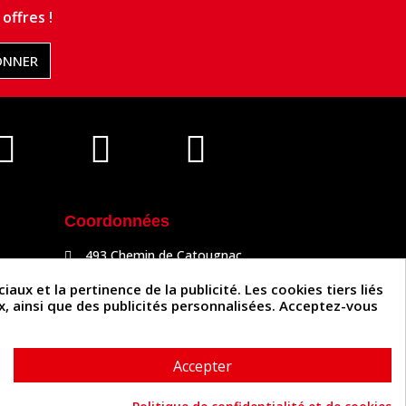
offres !
ONNER
Coordonnées
493 Chemin de Catougnac
81300 Graulhet
05 63 34 51 88
x et la pertinence de la publicité. Les cookies tiers liés
contact@cuirenstock.com
ux, ainsi que des publicités personnalisées. Acceptez-vous
Accepter