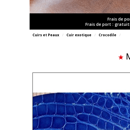
Frais de po
Frais de port : gratui
Cuirs et Peaux
Cuir exotique
Crocodile
M