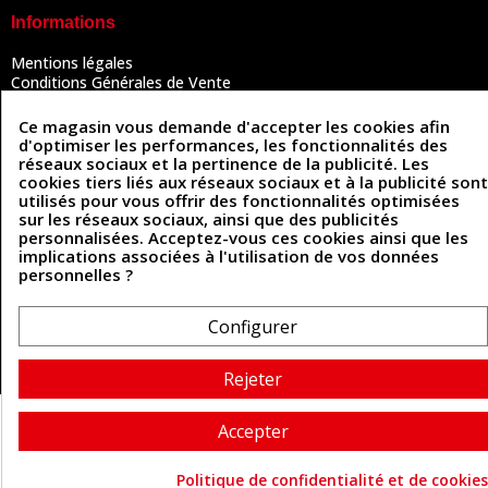
Informations
Mentions légales
Conditions Générales de Vente
Politique de confidentialité
Politique des cookies
Ce magasin vous demande d'accepter les cookies afin
Contactez-nous
d'optimiser les performances, les fonctionnalités des
réseaux sociaux et la pertinence de la publicité. Les
cookies tiers liés aux réseaux sociaux et à la publicité sont
utilisés pour vous offrir des fonctionnalités optimisées
Coordonnées
sur les réseaux sociaux, ainsi que des publicités
personnalisées. Acceptez-vous ces cookies ainsi que les
493 Chemin de Catougnac
implications associées à l'utilisation de vos données
05 63 34 51 88
81300 Graulhet
personnelles ?
contact@cuirenstock.com
Configurer
Cuirenstock © 2026 - Une création Quatrys 💙
Rejeter
Accepter
Politique de confidentialité et de cookies