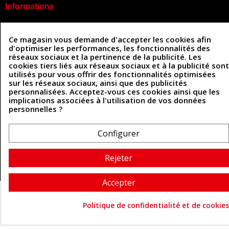
Informations
Mentions légales
Conditions Générales de Vente
Ce magasin vous demande d'accepter les cookies afin
Politique de confidentialité
d'optimiser les performances, les fonctionnalités des
Politique des cookies
réseaux sociaux et la pertinence de la publicité. Les
Contactez-nous
cookies tiers liés aux réseaux sociaux et à la publicité sont
utilisés pour vous offrir des fonctionnalités optimisées
sur les réseaux sociaux, ainsi que des publicités
personnalisées. Acceptez-vous ces cookies ainsi que les
Coordonnées
implications associées à l'utilisation de vos données
personnelles ?
493 Chemin de Catougnac
05 63 34 51 88
81300 Graulhet
contact@cuirenstock.com
Configurer
Rejeter
Cuirenstock © 2026 - Une création Quatrys 💙
Accepter
Politique de confidentialité et de cookies
Consentement aux cookie