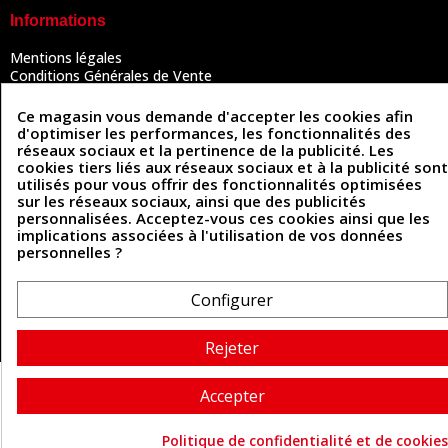
Informations
Mentions légales
Conditions Générales de Vente
Politique de confidentialité
Politique des cookies
Ce magasin vous demande d'accepter les cookies afin
Contactez-nous
d'optimiser les performances, les fonctionnalités des
réseaux sociaux et la pertinence de la publicité. Les
cookies tiers liés aux réseaux sociaux et à la publicité sont
utilisés pour vous offrir des fonctionnalités optimisées
Coordonnées
sur les réseaux sociaux, ainsi que des publicités
personnalisées. Acceptez-vous ces cookies ainsi que les
493 Chemin de Catougnac
implications associées à l'utilisation de vos données
05 63 34 51 88
81300 Graulhet
personnelles ?
contact@cuirenstock.com
Configurer
Cuirenstock © 2026 - Une création Quatrys 💙
Rejeter
Accepter
Politique de confidentialité et de cookies