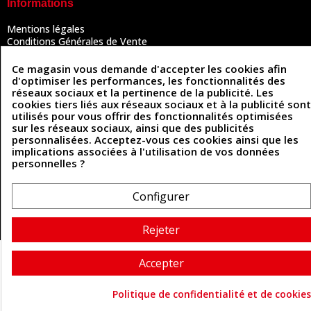
Informations
Mentions légales
Conditions Générales de Vente
Politique de confidentialité
Politique des cookies
Ce magasin vous demande d'accepter les cookies afin
Contactez-nous
d'optimiser les performances, les fonctionnalités des
réseaux sociaux et la pertinence de la publicité. Les
cookies tiers liés aux réseaux sociaux et à la publicité sont
utilisés pour vous offrir des fonctionnalités optimisées
Coordonnées
sur les réseaux sociaux, ainsi que des publicités
personnalisées. Acceptez-vous ces cookies ainsi que les
493 Chemin de Catougnac
implications associées à l'utilisation de vos données
05 63 34 51 88
81300 Graulhet
personnelles ?
contact@cuirenstock.com
Configurer
Rejeter
Cuirenstock © 2026 - Une création Quatrys 💙
Accepter
Politique de confidentialité et de cookies