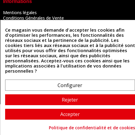
Informations
Mentions légales
Conditions Générales de Vente
Politique de confidentialité
Politique des cookies
Ce magasin vous demande d'accepter les cookies afin
Contactez-nous
d'optimiser les performances, les fonctionnalités des
réseaux sociaux et la pertinence de la publicité. Les
cookies tiers liés aux réseaux sociaux et à la publicité sont
utilisés pour vous offrir des fonctionnalités optimisées
Coordonnées
sur les réseaux sociaux, ainsi que des publicités
personnalisées. Acceptez-vous ces cookies ainsi que les
493 Chemin de Catougnac
implications associées à l'utilisation de vos données
05 63 34 51 88
81300 Graulhet
personnelles ?
contact@cuirenstock.com
Configurer
Rejeter
Cuirenstock © 2026 - Une création Quatrys 💙
Accepter
Politique de confidentialité et de cookies