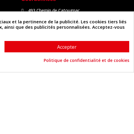
493 Chemin de Catougnac
81300 Graulhet
05 63 34 51 88
x et la pertinence de la publicité. Les cookies tiers liés
contact@cuirenstock.com
ux, ainsi que des publicités personnalisées. Acceptez-vous
Accepter
Politique de confidentialité et de cookies
Cuirenstock © 2026 - Une création Quatrys 💙
Consentement aux cookies