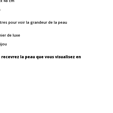
 x 48 cm
m
res pour voir la grandeur de la peau
ier de luxe
ijou
 recevrez la peau que vous visualisez en