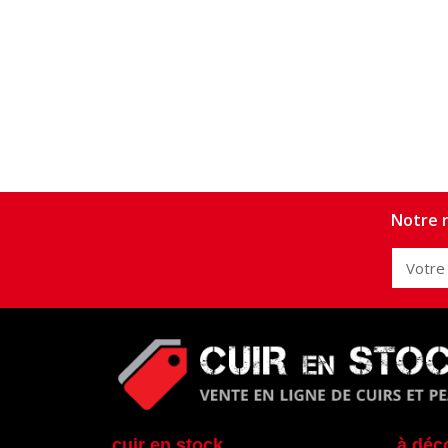
Notre n
cuir en stock
à déc