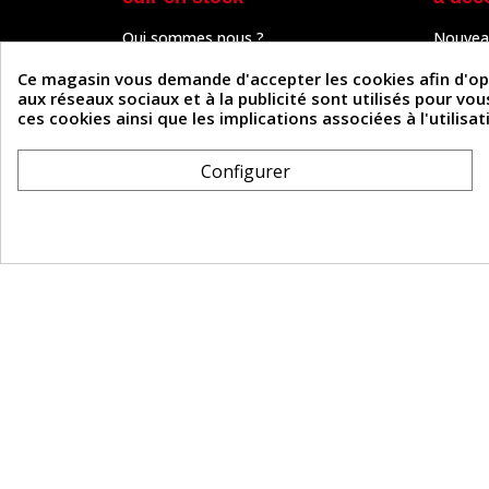
Qui sommes nous ?
Nouvea
Programme de fidélité
Cuir & 
Paiement sécurisé
Outils 
Ce magasin vous demande d'accepter les cookies afin d'optim
Un problème de connexion ?
Tutos
aux réseaux sociaux et à la publicité sont utilisés pour vo
Frais de livraison
Actuali
ces cookies ainsi que les implications associées à l'utilis
Nos partenaires
Guide
Formulaire de rétractation
Configurer