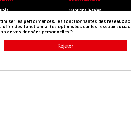
utés
Mentions légales
Peaux
Conditions Générales de Vente
& Accessoires
Politique de confidentialité
iser les performances, les fonctionnalités des réseaux sociau
Politique des cookies
us offrir des fonctionnalités optimisées sur les réseaux socia
tés
Contactez-nous
ation de vos données personnelles ?
Rejeter