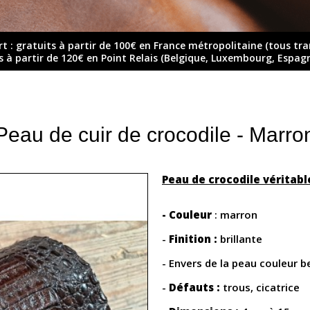
rt : gratuits à partir de 100€ en France métropolitaine (tous tr
ts à partir de 120€ en Point Relais (Belgique, Luxembourg, Espag
Peau de cuir de crocodile - Marro
Peau de crocodile véritabl
- Couleur
: marron
-
Finition :
brillante
- Envers de la peau couleur b
-
Défauts :
trous, cicatrice