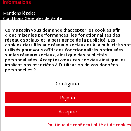
Informations
Mentions légales
Conditions Générales de Vente
Politique de confidentialité
Politique des cookies
Ce magasin vous demande d'accepter les cookies afin
Contactez-nous
d'optimiser les performances, les fonctionnalités des
réseaux sociaux et la pertinence de la publicité. Les
cookies tiers liés aux réseaux sociaux et à la publicité sont
utilisés pour vous offrir des fonctionnalités optimisées
Coordonnées
sur les réseaux sociaux, ainsi que des publicités
personnalisées. Acceptez-vous ces cookies ainsi que les
493 Chemin de Catougnac
implications associées à l'utilisation de vos données
05 63 34 51 88
81300 Graulhet
personnelles ?
contact@cuirenstock.com
Configurer
Rejeter
Cuirenstock © 2026 - Une création Quatrys 💙
Accepter
Politique de confidentialité et de cookies