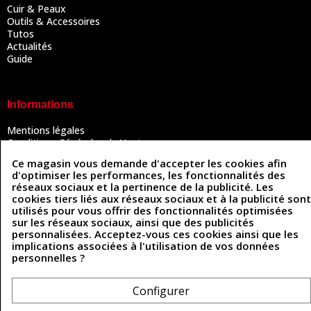
Cuir & Peaux
Outils & Accessoires
Tutos
Actualités
Guide
Informations
Mentions légales
Conditions Générales de Vente
Politique de confidentialité
Ce magasin vous demande d'accepter les cookies afin
Politique des cookies
d'optimiser les performances, les fonctionnalités des
Contactez-nous
réseaux sociaux et la pertinence de la publicité. Les
cookies tiers liés aux réseaux sociaux et à la publicité sont
utilisés pour vous offrir des fonctionnalités optimisées
sur les réseaux sociaux, ainsi que des publicités
Coordonnées
personnalisées. Acceptez-vous ces cookies ainsi que les
implications associées à l'utilisation de vos données
493 Chemin de Catougnac
05 63 34 51 88
personnelles ?
81300 Graulhet
contact@cuirenstock.com
Configurer