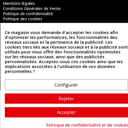
Mentions légales
Conditions Générales de Vente
Politique de confidentialité
Politique des cookies
Contactez-nous
Ce magasin vous demande d'accepter les cookies afin
d'optimiser les performances, les fonctionnalités des
réseaux sociaux et la pertinence de la publicité. Les
Coordonnées
cookies tiers liés aux réseaux sociaux et à la publicité sont
utilisés pour vous offrir des fonctionnalités optimisées
493 Chemin de Catougnac
05 63 34 51 88
sur les réseaux sociaux, ainsi que des publicités
81300 Graulhet
personnalisées. Acceptez-vous ces cookies ainsi que les
contact@cuirenstock.com
implications associées à l'utilisation de vos données
personnelles ?
Configurer
Cuirenstock © 2026 - Une création Quatrys 💙
Rejeter
Accepter
Politique de confidentialité et de cookies