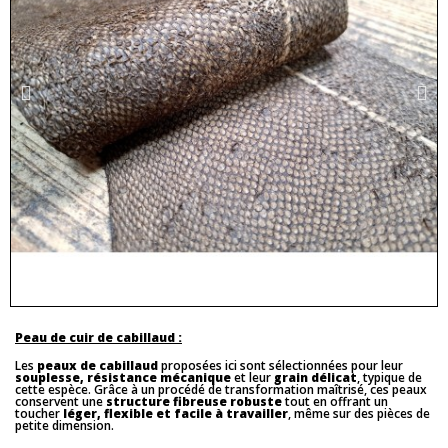
Peau de cuir de cabillaud :
Les
peaux de cabillaud
proposées ici sont sélectionnées pour leur
souplesse, résistance mécanique
et leur
grain délicat
, typique de
cette espèce. Grâce à un procédé de transformation maîtrisé, ces peaux
conservent une
structure fibreuse robuste
tout en offrant un
toucher
léger, flexible et facile à travailler
, même sur des pièces de
petite dimension.