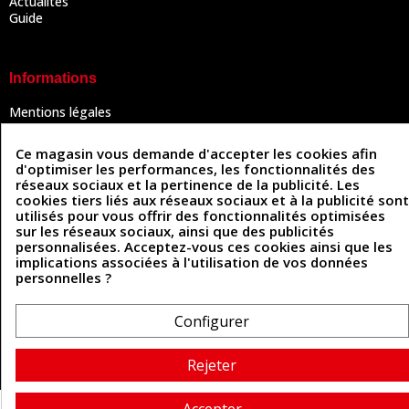
Actualités
Guide
Informations
Mentions légales
Conditions Générales de Vente
Politique de confidentialité
Ce magasin vous demande d'accepter les cookies afin
Politique des cookies
d'optimiser les performances, les fonctionnalités des
Contactez-nous
réseaux sociaux et la pertinence de la publicité. Les
cookies tiers liés aux réseaux sociaux et à la publicité sont
utilisés pour vous offrir des fonctionnalités optimisées
sur les réseaux sociaux, ainsi que des publicités
Coordonnées
personnalisées. Acceptez-vous ces cookies ainsi que les
implications associées à l'utilisation de vos données
493 Chemin de Catougnac
personnelles ?
05 63 34 51 88
81300 Graulhet
contact@cuirenstock.com
Configurer
Rejeter
Cuirenstock © 2026 - Une création Quatrys 💙