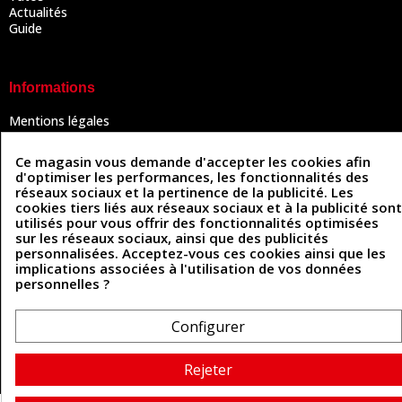
Actualités
Guide
Informations
Mentions légales
Conditions Générales de Vente
Politique de confidentialité
Ce magasin vous demande d'accepter les cookies afin
Politique des cookies
d'optimiser les performances, les fonctionnalités des
Contactez-nous
réseaux sociaux et la pertinence de la publicité. Les
cookies tiers liés aux réseaux sociaux et à la publicité sont
utilisés pour vous offrir des fonctionnalités optimisées
sur les réseaux sociaux, ainsi que des publicités
Coordonnées
personnalisées. Acceptez-vous ces cookies ainsi que les
implications associées à l'utilisation de vos données
493 Chemin de Catougnac
personnelles ?
05 63 34 51 88
81300 Graulhet
contact@cuirenstock.com
Configurer
Rejeter
Cuirenstock © 2026 - Une création Quatrys 💙