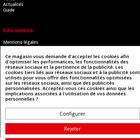
Actualités
Guide
Informations
Mentions légales
Conditions Générales de Vente
Politique de confidentialité
Ce magasin vous demande d'accepter les cookies afin
Politique des cookies
d'optimiser les performances, les fonctionnalités des
Contactez-nous
réseaux sociaux et la pertinence de la publicité. Les
cookies tiers liés aux réseaux sociaux et à la publicité sont
utilisés pour vous offrir des fonctionnalités optimisées
sur les réseaux sociaux, ainsi que des publicités
Coordonnées
personnalisées. Acceptez-vous ces cookies ainsi que les
implications associées à l'utilisation de vos données
493 Chemin de Catougnac
personnelles ?
05 63 34 51 88
81300 Graulhet
contact@cuirenstock.com
Configurer
Rejeter
Cuirenstock © 2026 - Une création Quatrys 💙