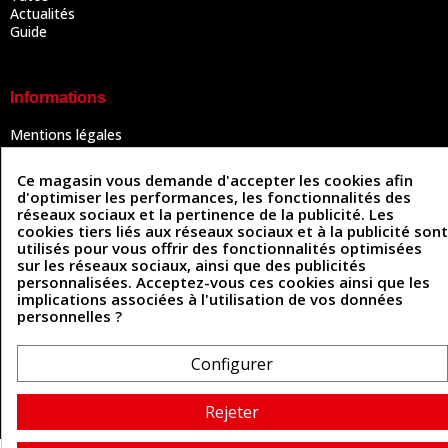
Actualités
Guide
Informations
Mentions légales
Conditions Générales de Vente
Politique de confidentialité
Ce magasin vous demande d'accepter les cookies afin
Politique des cookies
d'optimiser les performances, les fonctionnalités des
Contactez-nous
réseaux sociaux et la pertinence de la publicité. Les
cookies tiers liés aux réseaux sociaux et à la publicité sont
utilisés pour vous offrir des fonctionnalités optimisées
sur les réseaux sociaux, ainsi que des publicités
Coordonnées
personnalisées. Acceptez-vous ces cookies ainsi que les
implications associées à l'utilisation de vos données
493 Chemin de Catougnac
personnelles ?
05 63 34 51 88
81300 Graulhet
contact@cuirenstock.com
Configurer
Rejeter
Cuirenstock © 2026 - Une création Quatrys 💙