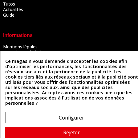
Tutos
Actualités
Guide
Informations
Mentions légales
Conditions Générales de Vente
Politique de confidentialité
Ce magasin vous demande d'accepter les cookies afin
Politique des cookies
d'optimiser les performances, les fonctionnalités des
Contactez-nous
réseaux sociaux et la pertinence de la publicité. Les
cookies tiers liés aux réseaux sociaux et à la publicité sont
utilisés pour vous offrir des fonctionnalités optimisées
sur les réseaux sociaux, ainsi que des publicités
Coordonnées
personnalisées. Acceptez-vous ces cookies ainsi que les
implications associées à l'utilisation de vos données
493 Chemin de Catougnac
personnelles ?
05 63 34 51 88
81300 Graulhet
contact@cuirenstock.com
Configurer
Rejeter
Cuirenstock © 2026 - Une création Quatrys 💙