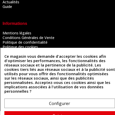
Actualités
Guide
Informations
Mentions légales
Conditions Générales de Vente
Politique de confidentialité
Politique des cookies
Contactez-nous
Ce magasin vous demande d'accepter les cookies afin
d'optimiser les performances, les fonctionnalités des
réseaux sociaux et la pertinence de la publicité. Les
Coordonnées
cookies tiers liés aux réseaux sociaux et à la publicité sont
utilisés pour vous offrir des fonctionnalités optimisées
493 Chemin de Catougnac
sur les réseaux sociaux, ainsi que des publicités
05 63 34 51 88
81300 Graulhet
personnalisées. Acceptez-vous ces cookies ainsi que les
contact@cuirenstock.com
implications associées à l'utilisation de vos données
personnelles ?
Configurer
Cuirenstock © 2026 - Une création Quatrys 💙