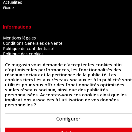
Actualités
Guide
Informations
Mentions légales
Conditions Générales de Vente
Politique de confidentialité
Politique des cookies
Contactez-nous
Ce magasin vous demande d'accepter les cookies afin
d'optimiser les performances, les fonctionnalités des
réseaux sociaux et la pertinence de la publicité. Les
Coordonnées
cookies tiers liés aux réseaux sociaux et à la publicité sont
utilisés pour vous offrir des fonctionnalités optimisées
493 Chemin de Catougnac
sur les réseaux sociaux, ainsi que des publicités
05 63 34 51 88
81300 Graulhet
personnalisées. Acceptez-vous ces cookies ainsi que les
contact@cuirenstock.com
implications associées à l'utilisation de vos données
personnelles ?
Configurer
Cuirenstock © 2026 - Une création Quatrys 💙