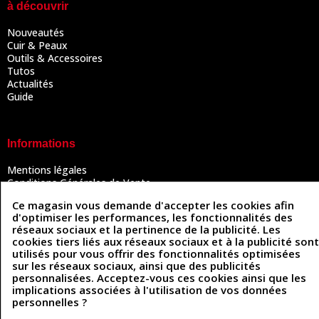
à découvrir
Nouveautés
Cuir & Peaux
Outils & Accessoires
Tutos
Actualités
Guide
Informations
Mentions légales
Conditions Générales de Vente
Politique de confidentialité
Ce magasin vous demande d'accepter les cookies afin
Politique des cookies
d'optimiser les performances, les fonctionnalités des
Contactez-nous
réseaux sociaux et la pertinence de la publicité. Les
cookies tiers liés aux réseaux sociaux et à la publicité sont
utilisés pour vous offrir des fonctionnalités optimisées
sur les réseaux sociaux, ainsi que des publicités
Coordonnées
personnalisées. Acceptez-vous ces cookies ainsi que les
implications associées à l'utilisation de vos données
493 Chemin de Catougnac
05 63 34 51 88
personnelles ?
81300 Graulhet
contact@cuirenstock.com