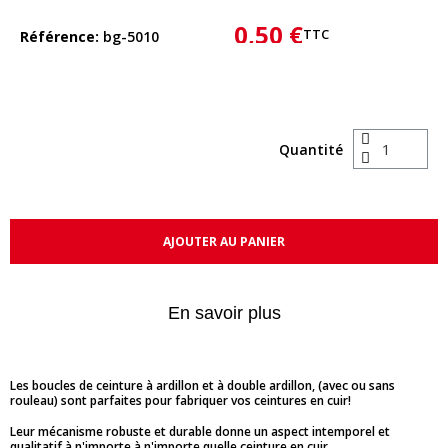
0,50 €
TTC
Référence
bg-5010
Quantité
AJOUTER AU PANIER
En savoir plus
Les boucles de ceinture à ardillon et à double ardillon, (avec ou sans
rouleau) sont parfaites pour fabriquer vos ceintures en cuir!
Leur mécanisme robuste et durable donne un aspect intemporel et
qualitatif à n'importe à n'importe quelle ceinture en cuir.