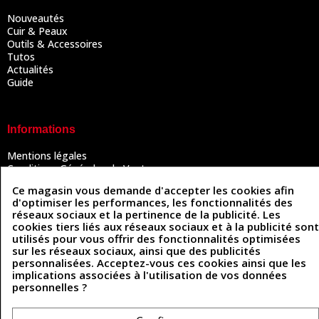
Nouveautés
Cuir & Peaux
Outils & Accessoires
Tutos
Actualités
Guide
Informations
Mentions légales
Conditions Générales de Vente
Politique de confidentialité
Ce magasin vous demande d'accepter les cookies afin
Politique des cookies
d'optimiser les performances, les fonctionnalités des
Contactez-nous
réseaux sociaux et la pertinence de la publicité. Les
cookies tiers liés aux réseaux sociaux et à la publicité sont
utilisés pour vous offrir des fonctionnalités optimisées
sur les réseaux sociaux, ainsi que des publicités
Coordonnées
personnalisées. Acceptez-vous ces cookies ainsi que les
implications associées à l'utilisation de vos données
493 Chemin de Catougnac
05 63 34 51 88
personnelles ?
81300 Graulhet
contact@cuirenstock.com