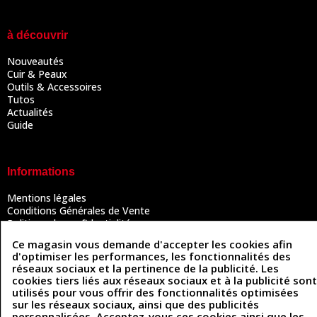
à découvrir
Nouveautés
Cuir & Peaux
Outils & Accessoires
Tutos
Actualités
Guide
Informations
Mentions légales
Conditions Générales de Vente
Politique de confidentialité
Politique des cookies
Ce magasin vous demande d'accepter les cookies afin
Contactez-nous
d'optimiser les performances, les fonctionnalités des
réseaux sociaux et la pertinence de la publicité. Les
cookies tiers liés aux réseaux sociaux et à la publicité sont
utilisés pour vous offrir des fonctionnalités optimisées
Coordonnées
sur les réseaux sociaux, ainsi que des publicités
personnalisées. Acceptez-vous ces cookies ainsi que les