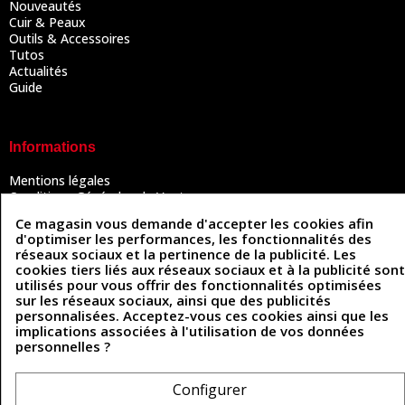
Nouveautés
Cuir & Peaux
Outils & Accessoires
Tutos
Actualités
Guide
Informations
Mentions légales
Conditions Générales de Vente
Politique de confidentialité
Ce magasin vous demande d'accepter les cookies afin
Politique des cookies
d'optimiser les performances, les fonctionnalités des
Contactez-nous
réseaux sociaux et la pertinence de la publicité. Les
cookies tiers liés aux réseaux sociaux et à la publicité sont
utilisés pour vous offrir des fonctionnalités optimisées
sur les réseaux sociaux, ainsi que des publicités
Coordonnées
personnalisées. Acceptez-vous ces cookies ainsi que les
implications associées à l'utilisation de vos données
493 Chemin de Catougnac
05 63 34 51 88
personnelles ?
81300 Graulhet
contact@cuirenstock.com
Configurer