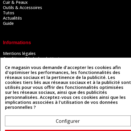
Cuir & Peaux
Outils & Accessoires
Tutos
Actualités
Guide
Informations
Mentions légales
Conditions Générales de Vente
Politique de confidentialité
Ce magasin vous demande d'accepter les cookies afin
Politique des cookies
d'optimiser les performances, les fonctionnalités des
Contactez-nous
réseaux sociaux et la pertinence de la publicité. Les
cookies tiers liés aux réseaux sociaux et à la publicité sont
utilisés pour vous offrir des fonctionnalités optimisées
sur les réseaux sociaux, ainsi que des publicités
Coordonnées
personnalisées. Acceptez-vous ces cookies ainsi que les
implications associées à l'utilisation de vos données
493 Chemin de Catougnac
05 63 34 51 88
personnelles ?
81300 Graulhet
contact@cuirenstock.com
Configurer