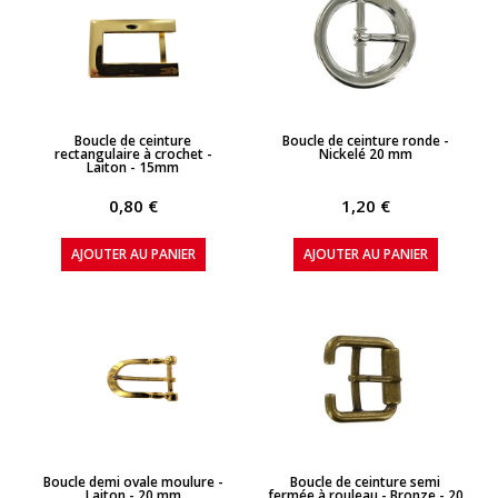
APERÇU RAPIDE
APERÇU RAPIDE
Boucle de ceinture
Boucle de ceinture ronde -
rectangulaire à crochet -
Nickelé 20 mm
Laiton - 15mm
0,80 €
1,20 €
AJOUTER AU PANIER
AJOUTER AU PANIER
APERÇU RAPIDE
APERÇU RAPIDE
Boucle demi ovale moulure -
Boucle de ceinture semi
Laiton - 20 mm
fermée à rouleau - Bronze - 20