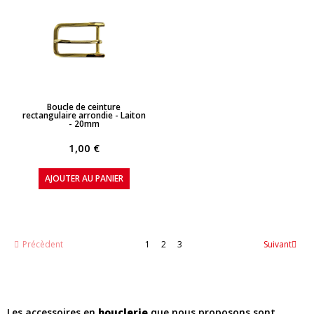
APERÇU RAPIDE
Boucle de ceinture
rectangulaire arrondie - Laiton
- 20mm
1,00 €
AJOUTER AU PANIER
Précèdent
1
2
3
Suivant
Les accessoires en
bouclerie
que nous proposons sont