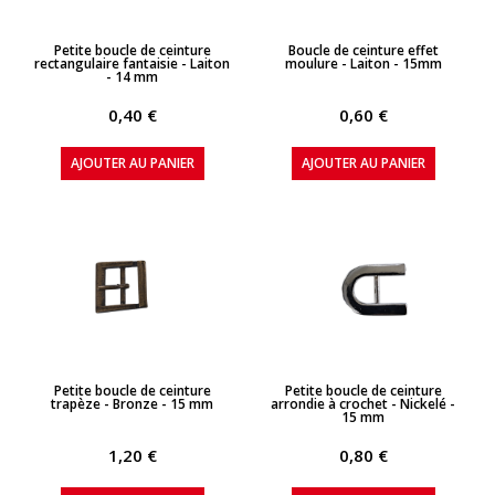
APERÇU RAPIDE
APERÇU RAPIDE
Petite boucle de ceinture
Boucle de ceinture effet
rectangulaire fantaisie - Laiton
moulure - Laiton - 15mm
- 14 mm
0,40 €
0,60 €
AJOUTER AU PANIER
AJOUTER AU PANIER
APERÇU RAPIDE
APERÇU RAPIDE
Petite boucle de ceinture
Petite boucle de ceinture
trapèze - Bronze - 15 mm
arrondie à crochet - Nickelé -
15 mm
1,20 €
0,80 €