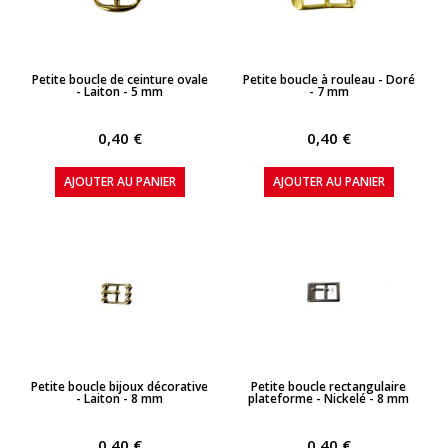
APERÇU RAPIDE
APERÇU RAPIDE
Petite boucle de ceinture ovale
Petite boucle à rouleau - Doré
- Laiton - 5 mm
- 7 mm
0,40 €
0,40 €
AJOUTER AU PANIER
AJOUTER AU PANIER
APERÇU RAPIDE
APERÇU RAPIDE
Petite boucle bijoux décorative
Petite boucle rectangulaire
- Laiton - 8 mm
plateforme - Nickelé - 8 mm
0,40 €
0,40 €