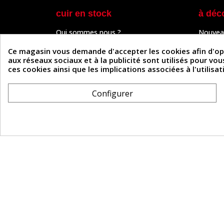
cuir en stock
à déc
Qui sommes nous ?
Nouvea
Programme de fidélité
Cuir & 
Paiement sécurisé
Outils 
Ce magasin vous demande d'accepter les cookies afin d'optim
Un problème de connexion ?
Tutos
aux réseaux sociaux et à la publicité sont utilisés pour vo
Frais de livraison
Actuali
ces cookies ainsi que les implications associées à l'utilis
Nos partenaires
Guide
Formulaire de rétractation
Configurer