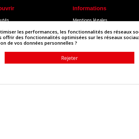
ouvrir
Informations
utés
Mentions légales
Peaux
Conditions Générales de Vente
& Accessoires
Politique de confidentialité
iser les performances, les fonctionnalités des réseaux sociau
Politique des cookies
us offrir des fonctionnalités optimisées sur les réseaux socia
tés
Contactez-nous
ation de vos données personnelles ?
Rejeter