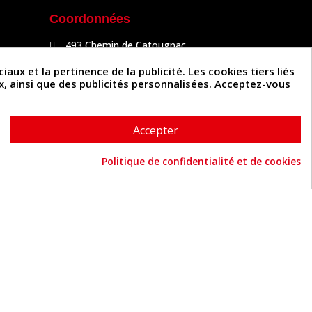
Coordonnées
493 Chemin de Catougnac
81300 Graulhet
05 63 34 51 88
x et la pertinence de la publicité. Les cookies tiers liés
contact@cuirenstock.com
ux, ainsi que des publicités personnalisées. Acceptez-vous
Accepter
Politique de confidentialité et de cookies
Cuirenstock © 2026 - Une création Quatrys 💙
Consentement aux cookies