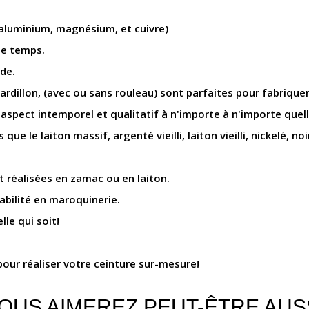
 aluminium, magnésium, et cuivre)
le temps.
ide.
 ardillon, (avec ou sans rouleau) sont parfaites pour fabriquer
pect intemporel et qualitatif à n'importe à n'importe quelle
e le laiton massif, argenté vieilli, laiton vieilli, nickelé, noir
t réalisées en zamac ou en laiton.
abilité en maroquinerie.
lle qui soit!
our réaliser votre ceinture sur-mesure!
OUS AIMEREZ PEUT-ÊTRE AUS