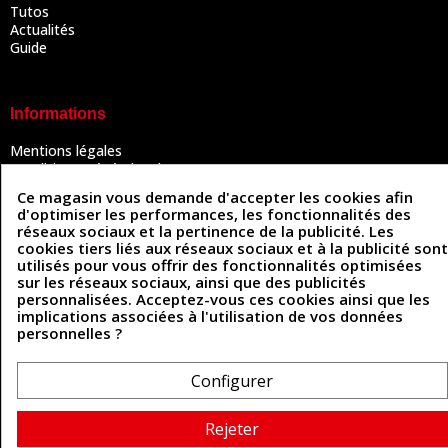
Tutos
Actualités
Guide
Informations
Mentions légales
Conditions Générales de Vente
Politique de confidentialité
Ce magasin vous demande d'accepter les cookies afin
Politique des cookies
d'optimiser les performances, les fonctionnalités des
Contactez-nous
réseaux sociaux et la pertinence de la publicité. Les
cookies tiers liés aux réseaux sociaux et à la publicité sont
utilisés pour vous offrir des fonctionnalités optimisées
sur les réseaux sociaux, ainsi que des publicités
Coordonnées
personnalisées. Acceptez-vous ces cookies ainsi que les
implications associées à l'utilisation de vos données
493 Chemin de Catougnac
personnelles ?
05 63 34 51 88
81300 Graulhet
contact@cuirenstock.com
Configurer
Rejeter
Cuirenstock © 2026 - Une création Quatrys 💙