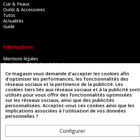
Cuir & Peaux
Outils & Accessoires
Tutos
Actualités
Guide
Informations
Mentions légales
Conditions Générales de Vente
Politique de confidentialité
Ce magasin vous demande d'accepter les cookies afin
Politique des cookies
d'optimiser les performances, les fonctionnalités des
Contactez-nous
réseaux sociaux et la pertinence de la publicité. Les
cookies tiers liés aux réseaux sociaux et à la publicité sont
utilisés pour vous offrir des fonctionnalités optimisées
sur les réseaux sociaux, ainsi que des publicités
Coordonnées
personnalisées. Acceptez-vous ces cookies ainsi que les
implications associées à l'utilisation de vos données
493 Chemin de Catougnac
05 63 34 51 88
personnelles ?
81300 Graulhet
contact@cuirenstock.com
Configurer