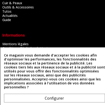
Cuir & Peaux
Outils & Accessoires
Tutos
Actualités
Guide
Informations
Mentions légales
Conditions Générales de Vente
Politique de confidentialité
Ce magasin vous demande d'accepter les cookies afin
Politique des cookies
d'optimiser les performances, les fonctionnalités des
Contactez-nous
réseaux sociaux et la pertinence de la publicité. Les
cookies tiers liés aux réseaux sociaux et à la publicité sont
utilisés pour vous offrir des fonctionnalités optimisées
sur les réseaux sociaux, ainsi que des publicités
Coordonnées
personnalisées. Acceptez-vous ces cookies ainsi que les
implications associées à l'utilisation de vos données
493 Chemin de Catougnac
05 63 34 51 88
personnelles ?
81300 Graulhet
contact@cuirenstock.com
Configurer