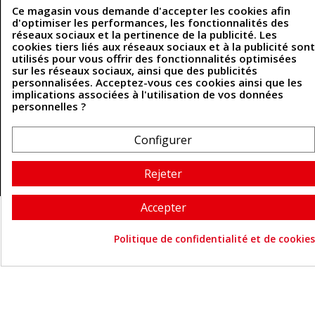
Politique de confidentialité
Ce magasin vous demande d'accepter les cookies afin
Politique des cookies
d'optimiser les performances, les fonctionnalités des
Contactez-nous
réseaux sociaux et la pertinence de la publicité. Les
cookies tiers liés aux réseaux sociaux et à la publicité sont
utilisés pour vous offrir des fonctionnalités optimisées
sur les réseaux sociaux, ainsi que des publicités
Coordonnées
personnalisées. Acceptez-vous ces cookies ainsi que les
implications associées à l'utilisation de vos données
493 Chemin de Catougnac
personnelles ?
05 63 34 51 88
81300 Graulhet
contact@cuirenstock.com
Configurer
Rejeter
Cuirenstock © 2026 - Une création Quatrys 💙
Accepter
Politique de confidentialité et de cookies
Consentement aux cookie