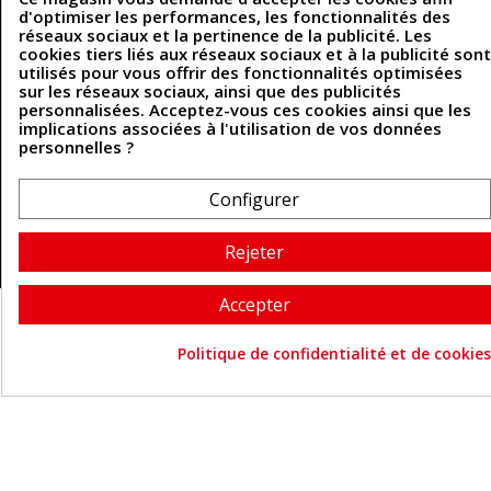
Politique des cookies
d'optimiser les performances, les fonctionnalités des
Contactez-nous
réseaux sociaux et la pertinence de la publicité. Les
cookies tiers liés aux réseaux sociaux et à la publicité sont
utilisés pour vous offrir des fonctionnalités optimisées
sur les réseaux sociaux, ainsi que des publicités
Coordonnées
personnalisées. Acceptez-vous ces cookies ainsi que les
implications associées à l'utilisation de vos données
493 Chemin de Catougnac
personnelles ?
05 63 34 51 88
81300 Graulhet
contact@cuirenstock.com
Configurer
Rejeter
Cuirenstock © 2026 - Une création Quatrys 💙
Accepter
Politique de confidentialité et de cookies
Consentement aux cookie