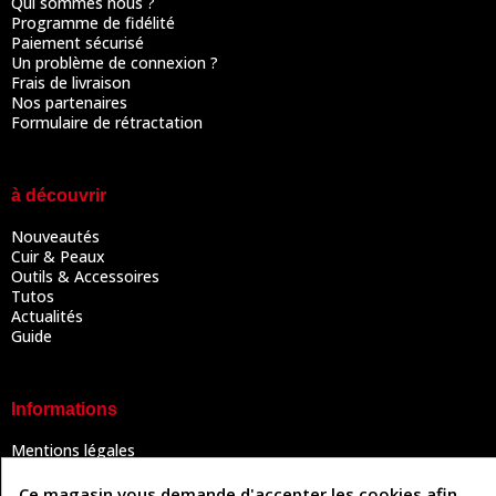
Qui sommes nous ?
Programme de fidélité
Paiement sécurisé
Un problème de connexion ?
Frais de livraison
Nos partenaires
Formulaire de rétractation
à découvrir
Nouveautés
Cuir & Peaux
Outils & Accessoires
Tutos
Actualités
Guide
Informations
Mentions légales
Conditions Générales de Vente
Politique de confidentialité
Ce magasin vous demande d'accepter les cookies afin