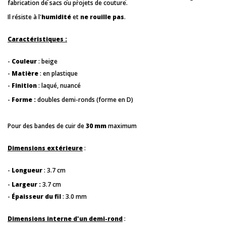
fabrication de sacs ou projets de couture.
Il résiste à l'
humidité
et
ne rouille pas
.
Caractéristiques :
-
Couleur
: beige
-
Matière
: en plastique
-
Finition
: laqué, nuancé
-
Forme :
doubles demi-ronds (forme en D)
Pour des bandes de cuir de
30 mm
maximum
Dimensions extérieure
:
-
Longueur
: 3.7 cm
-
Largeur :
3.7 cm
-
Épaisseur du fil
: 3.0 mm
Dimensions interne d'un demi-rond
: