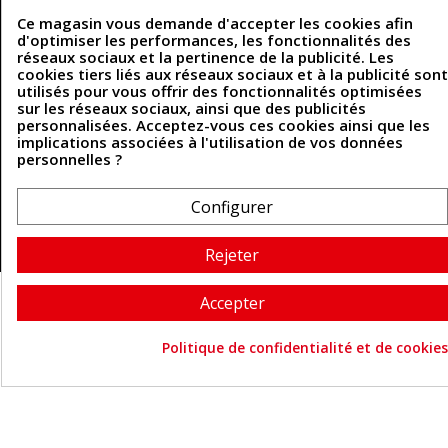
Politique de confidentialité
Politique des cookies
Ce magasin vous demande d'accepter les cookies afin
Contactez-nous
d'optimiser les performances, les fonctionnalités des
réseaux sociaux et la pertinence de la publicité. Les
cookies tiers liés aux réseaux sociaux et à la publicité sont
utilisés pour vous offrir des fonctionnalités optimisées
Coordonnées
sur les réseaux sociaux, ainsi que des publicités
personnalisées. Acceptez-vous ces cookies ainsi que les
implications associées à l'utilisation de vos données
493 Chemin de Catougnac
05 63 34 51 88
personnelles ?
81300 Graulhet
contact@cuirenstock.com
Configurer
Rejeter
Cuirenstock © 2026 - Une création Quatrys 💙
Accepter
Politique de confidentialité et de cookies
Consentement aux cookie