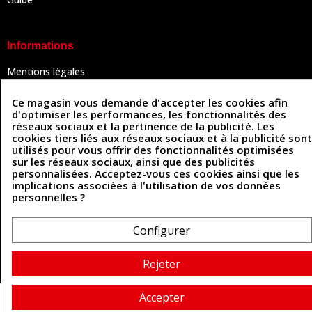
Informations
Mentions légales
Conditions Générales de Vente
Politique de confidentialité
Ce magasin vous demande d'accepter les cookies afin
Politique des cookies
d'optimiser les performances, les fonctionnalités des
Contactez-nous
réseaux sociaux et la pertinence de la publicité. Les
cookies tiers liés aux réseaux sociaux et à la publicité sont
utilisés pour vous offrir des fonctionnalités optimisées
sur les réseaux sociaux, ainsi que des publicités
Coordonnées
personnalisées. Acceptez-vous ces cookies ainsi que les
implications associées à l'utilisation de vos données
493 Chemin de Catougnac
personnelles ?
05 63 34 51 88
81300 Graulhet
contact@cuirenstock.com
Configurer
Rejeter
Cuirenstock © 2026 - Une création Quatrys 💙
Accepter