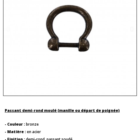
Passant demi-rond moulé (manille ou départ de poignée)
- Couleur :
bronze
- Matière :
en acier
- Finition :
demi-rond, passant soudé