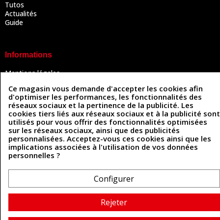
Tutos
Actualités
Guide
Informations
Mentions légales
Conditions Générales de Vente
Ce magasin vous demande d'accepter les cookies afin
Politique de confidentialité
d'optimiser les performances, les fonctionnalités des
Politique des cookies
réseaux sociaux et la pertinence de la publicité. Les
Contactez-nous
cookies tiers liés aux réseaux sociaux et à la publicité sont
utilisés pour vous offrir des fonctionnalités optimisées
sur les réseaux sociaux, ainsi que des publicités
personnalisées. Acceptez-vous ces cookies ainsi que les
Coordonnées
implications associées à l'utilisation de vos données
personnelles ?
493 Chemin de Catougnac
05 63 34 51 88
81300 Graulhet
contact@cuirenstock.com
Configurer
Rejeter
Cuirenstock © 2026 - Une création Quatrys 💙